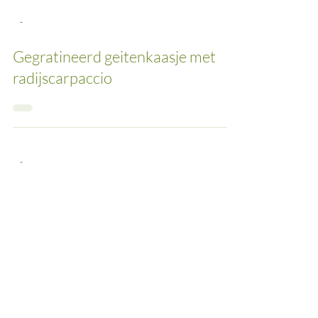
-
Gegratineerd geitenkaasje met
radijscarpaccio
-
Vis met pistachekorst, zoete
radijsjessla en broccolipuree