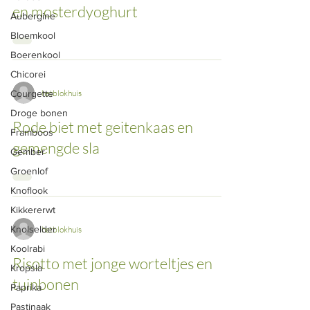
en mosterdyoghurt
Aubergine
Bloemkool
Boerenkool
Chicorei
hetblokhuis
Courgette
Droge bonen
Rode biet met geitenkaas en
Framboos
gemengde sla
Gember
Groenlof
Knoflook
Kikkererwt
Knolselder
hetblokhuis
Koolrabi
Risotto met jonge worteltjes en
Kropsla
tuinbonen
Paprika
Pastinaak