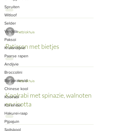
Spruiten
Witloof
Selder
Veldsla
hetblokhuis
Paksoi
Patisson met bietjes
Krulandijvie
Paarse rapen
Andijvie
Broccolini
Barbarakruid
hetblokhuis
Chinese kool
Koolrabi met spinazie, walnoten
Koolrabi
en ricotta
Koriander
Hakurei-raap
Pijpajuin
Spitskool