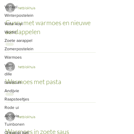
Venkel
hetblokhuis
Winterpostelein
Curry met warmoes en nieuwe
Witte kool
aardappelen
Wortel
Zoete aarappel
Zomerpostelein
Warmoes
Vlier
hetblokhuis
dille
Warmoes met pasta
basilicum
Andijvie
Raapsteeltjes
Rode ui
Andijvie
hetblokhuis
Tuinbonen
Warmoes in zoete saus
Chioggia biet