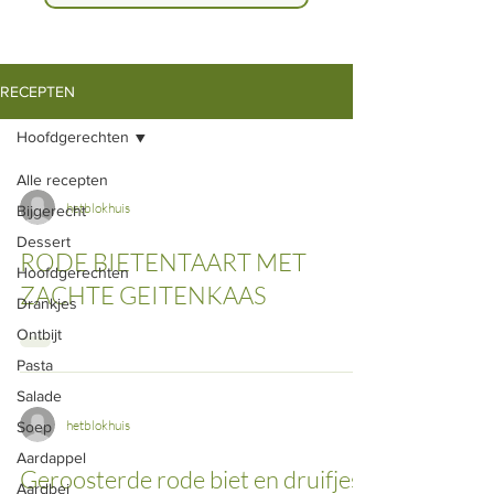
RECEPTEN
Hoofdgerechten
Alle recepten
hetblokhuis
Bijgerecht
Dessert
RODE BIETENTAART MET
Hoofdgerechten
ZACHTE GEITENKAAS
Drankjes
Ontbijt
Pasta
Salade
hetblokhuis
Soep
Aardappel
Geroosterde rode biet en druifjes
Aardbei