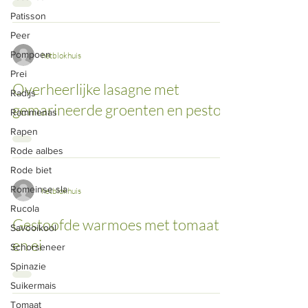
Patisson
Peer
Pompoen
hetblokhuis
Prei
Overheerlijke lasagne met
Radijs
gemarineerde groenten en pesto
Rammenas
Rapen
Rode aalbes
Rode biet
Romeinse sla
hetblokhuis
Rucola
Gestoofde warmoes met tomaat
Savooikool
en ei
Schorseneer
Spinazie
Suikermais
Tomaat