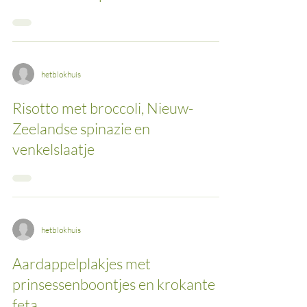
hetblokhuis
Risotto met broccoli, Nieuw-
Zeelandse spinazie en
venkelslaatje
hetblokhuis
Aardappelplakjes met
prinsessenboontjes en krokante
feta