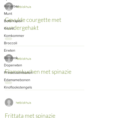
Rabarber
hetblokhuis
Munt
Gevulde courgette met
Boterrapen
rundergehakt
Kervel
Komkommer
Broccoli
Erwten
Bieslook
hetblokhuis
Doperwten
Flammkuchen met spinazie
Prinsessenbonen
Edamamebonen
Knoflookstengels
hetblokhuis
Frittata met spinazie