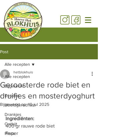
Post
Alle recepten
hetblokhuis
Alle recepten
Geroosterde rode biet en
Bijgerecht
druifjes en mosterdyoghurt
Dessert
Bijgewerkt op:
10 jul 2025
Hoofdgerechten
Drankjes
Ingrediënten:
Ontbijt
400 gr rauwe rode biet
Peper
Pasta