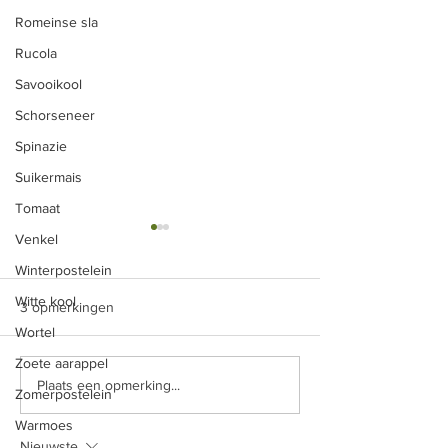
Romeinse sla
Rucola
Savooikool
Schorseneer
Spinazie
Suikermais
Tomaat
Opgelegde rode biet
Rode biet met ap
Venkel
rozijnen
Winterpostelein
at er precies allemaal in die
Rode bieten even 
Witte kool
bokaal zit, varieert van
3 opmerkingen
stoomketel in wat 
seizoen tot seizoen en van
Wortel
scheutje appelazijn
welke groenten ik op dat
Zoete aarappel
eventueel gewoon
moment liggen heb, maar
Plaats een opmerking...
gaarkoken. Laat af
Zomerpostelein
het...
snij in...
Warmoes
Nieuwste