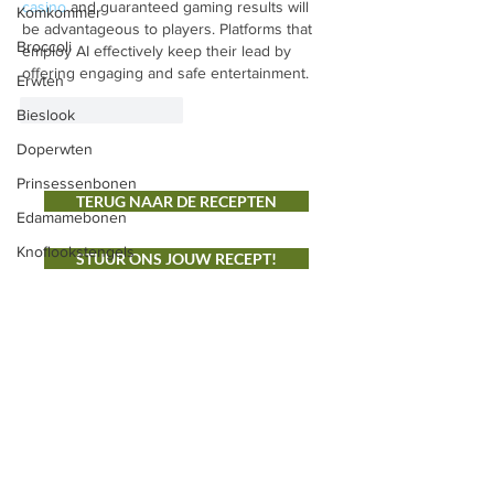
casino
 and guaranteed gaming results will 
Komkommer
be advantageous to players. Platforms that 
Broccoli
employ AI effectively keep their lead by 
offering engaging and safe entertainment.
Erwten
Like
Reageren
Bieslook
Doperwten
Prinsessenbonen
TERUG NAAR DE RECEPTEN
Edamamebonen
Knoflookstengels
STUUR ONS JOUW RECEPT!
ONS AANBOD
Groenten
Vlees
Fruit