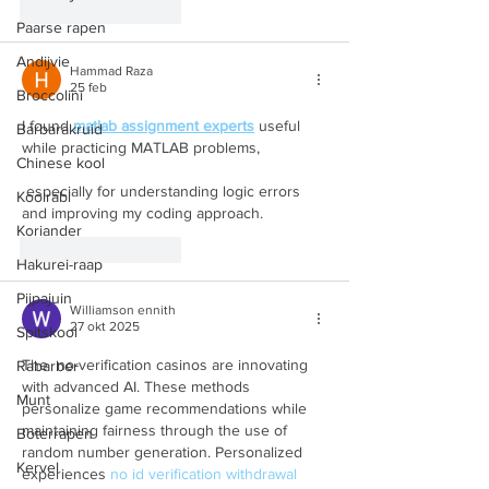
Like
Reageren
Paarse rapen
Andijvie
Hammad Raza
25 feb
Broccolini
I found 
matlab assignment experts
 useful 
Barbarakruid
while practicing MATLAB problems,
Chinese kool
 especially for understanding logic errors 
Koolrabi
and improving my coding approach.
Koriander
Like
Reageren
Hakurei-raap
Pijpajuin
Williamson ennith
27 okt 2025
Spitskool
The  no-verification casinos are innovating 
Rabarber
with advanced AI. These methods 
Munt
personalize game recommendations while 
maintaining fairness through the use of 
Boterrapen
random number generation. Personalized 
Kervel
experiences 
no id verification withdrawal 