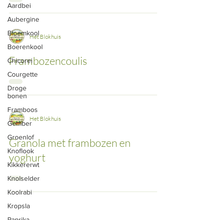
Aardbei
Aubergine
Bloemkool
Het Blokhuis
Boerenkool
Frambozencoulis
Chicorei
Courgette
Droge
bonen
Framboos
Het Blokhuis
Gember
Groenlof
Granola met frambozen en
Knoflook
yoghurt
Kikkererwt
Knolselder
Koolrabi
Kropsla
Paprika