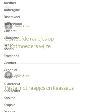
Aardbei
Aubergine
Bloemkool
Boerenkool
hetblokhuis
Chicorei
Gestoofde raapjes op
Courgette
grootmoeders wijze
Droge
bonen
Framboos
Gember
Groenlof
hetblokhuis
Knoflook
Kikkererwt
Pasta met raapjes en kaassaus
Knolselder
Koolrabi
Kropsla
Paprika