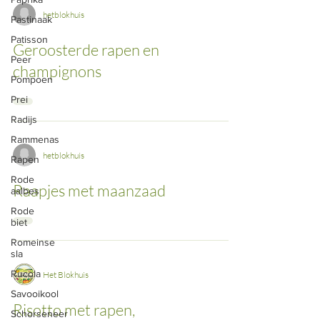
hetblokhuis
Pastinaak
Patisson
Geroosterde rapen en
Peer
champignons
Pompoen
Prei
Radijs
Rammenas
hetblokhuis
Rapen
Rode
Raapjes met maanzaad
aalbes
Rode
biet
Romeinse
sla
Rucola
Het Blokhuis
Savooikool
Risotto met rapen,
Schorseneer