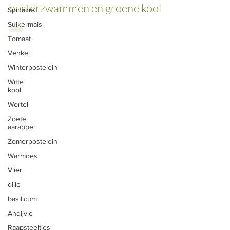
oesterzwammen en groene kool
Spinazie
Suikermais
Tomaat
Venkel
Winterpostelein
Witte
ONS AANBOD
kool
Groenten
Wortel
Vlees
Zoete
aarappel
Fruit
Zomerpostelein
Snijbloemen
Warmoes
Vlier
Eieren
dille
Zelfoogst
basilicum
Zelfpluk
Andijvie
Raapsteeltjes
CSA Herk-de-Stad