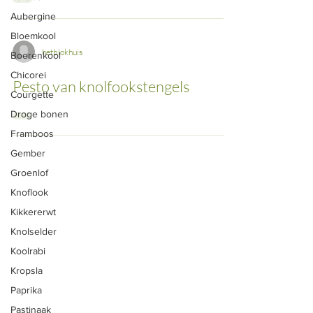
Aubergine
Bloemkool
hetblokhuis
Boerenkool
Chicorei
Pesto van knolfookstengels
Courgette
Droge bonen
Framboos
Gember
Groenlof
ONS AANBOD
Knoflook
Groenten
Kikkererwt
Knolselder
Vlees
Koolrabi
Fruit
Kropsla
Snijbloemen
Paprika
Pastinaak
Eieren