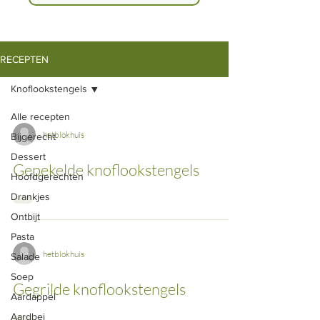
RECEPTEN
Knoflookstengels
Alle recepten
hetblokhuis
Bijgerecht
Dessert
Gepekelde knoflookstengels
Hoofdgerechten
Drankjes
Ontbijt
Pasta
hetblokhuis
Salade
Soep
Gegrilde knoflookstengels
Aardappel
Aardbei