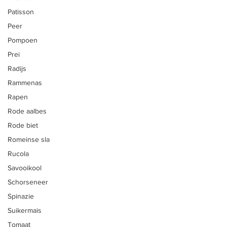
Patisson
Zelfoogst
Peer
Zelfpluk
Pompoen
CSA Herk-de-Stad
Prei
Radijs
Vleespakketten
Rammenas
Hoevevlees
Rapen
Biologische groenten
Rode aalbes
Rode biet
Fruitpakket
Romeinse sla
Vlees kopen bij de boer
Rucola
Groenten kopen bij de boer
Savooikool
Schorseneer
Hoevewinkel
Spinazie
Suikermais
INSPIRATIE
Tomaat