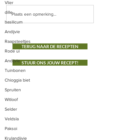
scheutje appelazijn / of
Vlier
rozemarijn - tijm B
eventueel gewoon
Door de biet op lag
dille
Plaats een opmerking...
gaarkoken. Laat afkoelen en
basilicum
snij in...
Andijvie
Raapsteeltjes
TERUG NAAR DE RECEPTEN
Rode ui
Andijvie
STUUR ONS JOUW RECEPT!
Tuinbonen
Chioggia biet
Spruiten
ONS AANBOD
Groenten
Witloof
Selder
Vlees
Veldsla
Fruit
Paksoi
Snijbloemen
Krulandijvie