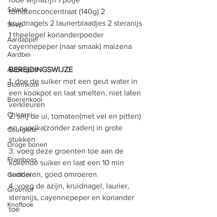
Salade
tomatenconcentraat (140g) 2 
kruidnagels 2 laurierblaadjes 2 steranijs 
Soep
1 theelepel korianderpoeder 
Aardappel
cayennepeper (naar smaak) maizena
Aardbei
Aubergine
BEREIDINGSWIJZE
1. doe de suiker met een geut water in 
Bloemkool
een kookpot en laat smelten, niet laten 
Boerenkool
verkleuren 
Chicorei
2. snij de ui, tomaten(met vel en pitten) 
en paprika(zonder zaden) in grote 
Courgette
stukken 
Droge bonen
3. voeg deze groenten toe aan de 
Framboos
kokende suiker en laat een 10 min 
sudderen, goed omroeren. 
Gember
4. voeg de azijn, kruidnagel, laurier, 
Groenlof
steranijs, cayennepeper en koriander 
Knoflook
toe 