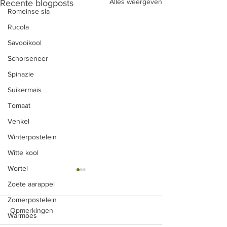
Alles weergeven
Recente blogposts
Romeinse sla
Rucola
Savooikool
Schorseneer
Spinazie
Suikermais
Tomaat
Venkel
Winterpostelein
Witte kool
Wortel
Rode biet met appel en
Chips van (rode) 
Zoete aarappel
rozijnen
Ingrediënten: - 4 
Zomerpostelein
Rode bieten even stomen id
en gespoelde rode 
Opmerkingen
Warmoes
stoomketel in wat water met e
olijfolie - zeezout -