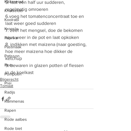
Kikkererwt
5. laat een half uur sudderen, 
regelmatig omroeren 
Knolselder
6.voeg het tomatenconcentraat toe en 
Koolrabi
laat weer goed sudderen 
Kropsla
7. zeef het mengsel, doe de bekomen 
saus weer in de pot en laat opkoken 
Paprika
8. indikken met maizena (naar goesting, 
Pastinaak
hoe meer maizena hoe dikker de 
Patisson
ketchup 
Peer
9. bewaren in glazen potten of flessen 
in de koelkast
Pompoen
Bijgerecht
Prei
Tomaat
Radijs
Rammenas
Rapen
Rode aalbes
Rode biet