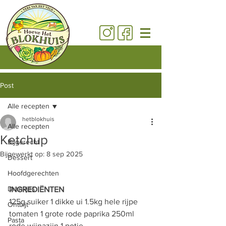
Post
Alle recepten
hetblokhuis
Alle recepten
Ketchup
Bijgerecht
Bijgewerkt op:
8 sep 2025
Dessert
Hoofdgerechten
Drankjes
INGREDIËNTEN
125g suiker 1 dikke ui 1.5kg hele rijpe 
Ontbijt
tomaten 1 grote rode paprika 250ml 
Pasta
rode wijnazijn 1 potje 