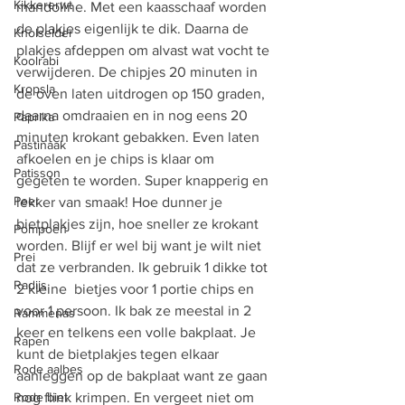
Kikkererwt
mandoline. Met een kaasschaaf worden 
de plakjes eigenlijk te dik. Daarna de 
Knolselder
plakjes afdeppen om alvast wat vocht te 
Koolrabi
verwijderen. De chipjes 20 minuten in 
Kropsla
de oven laten uitdrogen op 150 graden, 
daarna omdraaien en in nog eens 20 
Paprika
minuten krokant gebakken. Even laten 
Pastinaak
afkoelen en je chips is klaar om 
Patisson
gegeten te worden. Super knapperig en 
Peer
lekker van smaak! Hoe dunner je 
bietplakjes zijn, hoe sneller ze krokant 
Pompoen
worden. Blijf er wel bij want je wilt niet 
Prei
dat ze verbranden. Ik gebruik 1 dikke tot 
Radijs
2 kleine  bietjes voor 1 portie chips en 
voor 1 persoon. Ik bak ze meestal in 2 
Rammenas
keer en telkens een volle bakplaat. Je 
Rapen
kunt de bietplakjes tegen elkaar 
Rode aalbes
aanleggen op de bakplaat want ze gaan 
Rode biet
nog flink krimpen. En vergeet niet om 