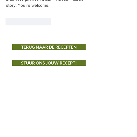
story. You’re welcome.
Like
Reageren
TERUG NAAR DE RECEPTEN
STUUR ONS JOUW RECEPT!
ONS AANBOD
Groenten
Vlees
Fruit
Snijbloemen