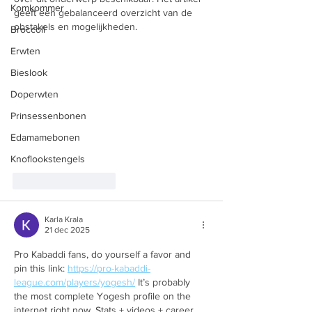
Komkommer
geeft een gebalanceerd overzicht van de 
obstakels en mogelijkheden.
Broccoli
Erwten
Bieslook
Doperwten
Prinsessenbonen
Edamamebonen
Knoflookstengels
Like
Reageren
Karla Krala
21 dec 2025
Pro Kabaddi fans, do yourself a favor and 
pin this link: 
https://pro-kabaddi-
league.com/players/yogesh/
 It’s probably 
the most complete Yogesh profile on the 
internet right now. Stats + videos + career 