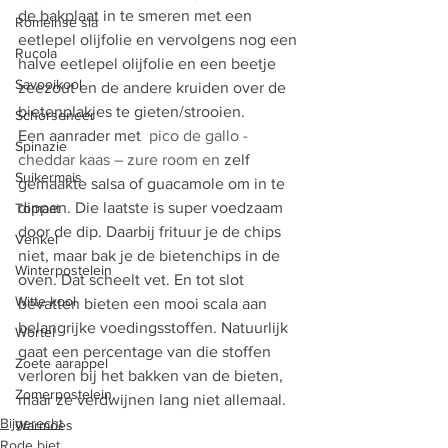
de bakplaat in te smeren met een 
Romeinse sla
eetlepel olijfolie en vervolgens nog een 
Rucola
halve eetlepel olijfolie en een beetje 
Savooikool
zeezout en de andere kruiden over de 
bietenplakjes te gieten/strooien. 
Schorseneer
Een aanrader met 
 pico de gallo - 
Spinazie
cheddar kaas – zure room en
 zelf 
Suikermais
gemaakte salsa of guacamole om in te 
dippen. Die laatste is super voedzaam 
Tomaat
door de dip. Daarbij frituur je de chips 
Venkel
niet, maar bak je de bietenchips in de 
Winterpostelein
oven. Dat scheelt vet. En tot slot 
Witte kool
bevatten bieten een mooi scala aan 
belangrijke voedingsstoffen. Natuurlijk 
Wortel
gaat een percentage van die stoffen 
Zoete aarappel
verloren bij het bakken van de bieten, 
Zomerpostelein
maar ze verdwijnen lang niet allemaal. 
Bijgerecht
Warmoes
Rode biet