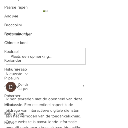
Paarse rapen
Opgelegde rode biet
Rode biet met ap
Andijvie
rozijnen
Broccolini
at er precies allemaal in die
Rode bieten even 
bokaal zit, varieert van
Barbarakruid
2 opmerkingen
stoomketel in wat 
seizoen tot seizoen en van
Chinese kool
scheutje appelazijn
welke groenten ik op dat
Koolrabi
eventueel gewoon
moment liggen heb, maar
Plaats een opmerking...
gaarkoken. Laat af
het...
Koriander
snij in...
Hakurei-raap
Nieuwste
Pijpajuin
Derick
Spitskool
22 jan
Rabarber
Ik ben tevreden met de openheid van deze 
Munt
discussie. Een essentieel aspect is de 
bijdrage van interactieve digitale diensten 
Boterrapen
aan het verhogen van de toegankelijkheid. 
Op de website is aanvullende informatie 
Kervel
over dit onderwerp beschikbaar. Het artikel 