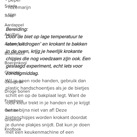
Salade
- rozemarijn
- tijm
Soep
Aardappel
Bereiding:
Aardbei
Door de biet op lage temperatuur te 
Aubergine
laten ‘uitdrogen’ en krokant te bakken 
in de oven, krijg je heerlijk krokante 
Bloemkool
chipjes die nog voedzaam zijn ook. Een 
Boerenkool
geslaagd experiment, echt iets voor 
Chicorei
zondagmiddag.
Wil je geen rode handen, gebruik dan 
Courgette
plastic handschoentjes als je de bietjes 
Droge bonen
schilt en op de bakplaat legt. Want de 
Framboos
rode kleur trekt in je handen en je krijgt 
het er bijna niet van af! Deze 
Gember
bietenchipjes worden krokant doordat 
Groenlof
je dunne plakjes snijdt. Dat kun je doen 
Knoflook
met een keukenmachine of een 