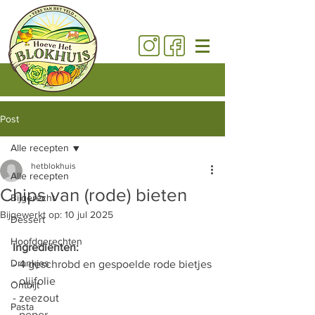
Post
Alle recepten
hetblokhuis
Alle recepten
Chips van (rode) bieten
Bijgerecht
Bijgewerkt op:
10 jul 2025
Dessert
Hoofdgerechten
Ingrediënten:
Drankjes
- 4 geschrobd en gespoelde rode bietjes
- olijfolie
Ontbijt
- zeezout
Pasta
- peper