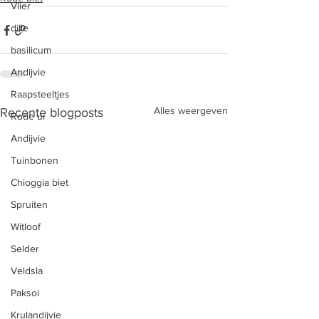
Vlier
dille
basilicum
Andijvie
Raapsteeltjes
Alles weergeven
Recente blogposts
Rode ui
Andijvie
Tuinbonen
Chioggia biet
Spruiten
Witloof
Selder
Veldsla
Paksoi
Krulandijvie