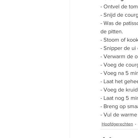
- Ontvel de toma
- Snijd de courg
- Was de patisso
de pitten. 
- Stoom of kook
- Snipper de ui 
- Verwarm de oli
- Voeg de courg
- Voeg na 5 min
- Laat het gehe
- Voeg de krui
- Laat nog 5 mi
- Breng op smaa
- Vul de warme 
Hoofdgerechten