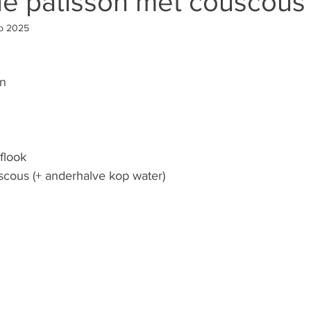
e patisson met couscous
p 2025
n 
flook 
cous (+ anderhalve kop water) 