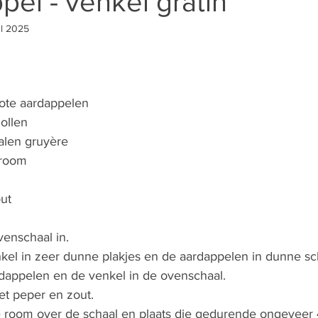
pel - venkel gratin
ul 2025
ote aardappelen
ollen
alen gruyère
 room
ut
venschaal in.
nkel in zeer dunne plakjes en de aardappelen in dunne schi
dappelen en de venkel in de ovenschaal.
et peper en zout.
 room over de schaal en plaats die gedurende ongeveer 