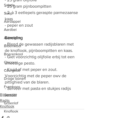
Salade
- 25 gram pijnboompitten 
- 2  à 3 eetlepels geraspte parmezaanse 
Soep
kaas 
Aardappel
- peper en zout
Aardbei
Aubergine
Bereiding 
- Blend de gewassen radijsblaren met 
Bloemkool
de knoflook, pijnboompitten en kaas. 
Boerenkool
- Giet voorzichtig olijfolie erbij tot een 
Chicorei
smeeuige pesto. 
- Kruid af met peper en zout. 
Courgette
Voorzichtig met de peper owv de 
Droge bonen
pittighied van de blaren.
Framboos
- Serveer met pasta en stukjes radijs
Bijgerecht
Gember
Radijs
Groenlof
Knoflook
Knoflook