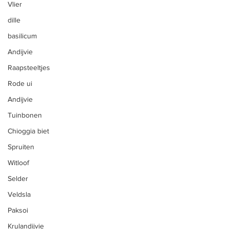
Vlier
Vlees
dille
Fruit
basilicum
Snijbloemen
Andijvie
Eieren
Raapsteeltjes
Zelfoogst
Rode ui
Zelfpluk
Andijvie
Tuinbonen
CSA Herk-de-Stad
Chioggia biet
Vleespakketten
Spruiten
Hoevevlees
Witloof
Biologische groenten
Selder
Fruitpakket
Veldsla
Vlees kopen bij de boer
Paksoi
Krulandijvie
Groenten kopen bij de boer