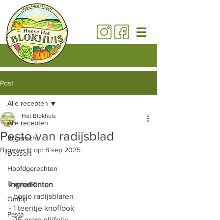
Post
Alle recepten
Het Blokhuis
Alle recepten
Pesto van radijsblad
Bijgerecht
Bijgewerkt op:
8 sep 2025
Dessert
Hoofdgerechten
Drankjes
Ingrediënten 
- bosje radijsblaren 
Ontbijt
- 1 teentje knoflook 
Pasta
- 25 gram olijfolie 