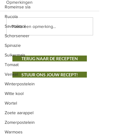
en gespoelde rode 
Opmerkingen
stoomketel in wat water met e
Romeinse sla
olijfolie - zeezout -
scheutje appelazijn / of
rozemarijn - tijm B
Rucola
eventueel gewoon
Door de biet op lag
Savooikool
Plaats een opmerking...
gaarkoken. Laat afkoelen en
Schorseneer
snij in...
Spinazie
Suikermais
TERUG NAAR DE RECEPTEN
Tomaat
Venkel
STUUR ONS JOUW RECEPT!
Winterpostelein
Witte kool
ONS AANBOD
Wortel
Groenten
Zoete aarappel
Vlees
Zomerpostelein
Warmoes
Fruit