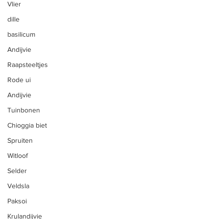
Vlier
Snijbloemen
dille
Eieren
basilicum
Zelfoogst
Andijvie
Zelfpluk
Raapsteeltjes
CSA Herk-de-Stad
Rode ui
Andijvie
Vleespakketten
Tuinbonen
Hoevevlees
Chioggia biet
Biologische groenten
Spruiten
Fruitpakket
Witloof
Vlees kopen bij de boer
Selder
Groenten kopen bij de boer
Veldsla
Paksoi
Hoevewinkel
Krulandijvie