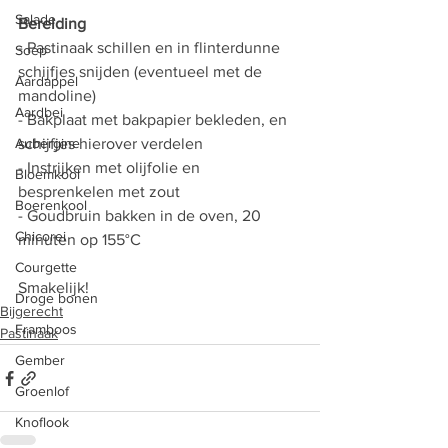
Salade
Bereiding 
- Pastinaak schillen en in flinterdunne 
Soep
schijfjes snijden (eventueel met de 
Aardappel
mandoline) 
Aardbei
- Bakplaat met bakpapier bekleden, en 
Aubergine
schijfjes hierover verdelen 
- Instrijken met olijfolie en 
Bloemkool
besprenkelen met zout 
Boerenkool
- Goudbruin bakken in de oven, 20 
Chicorei
minuten op 155°C 
Courgette
Smakelijk! 
Droge bonen
Bijgerecht
Framboos
Pastinaak
Gember
Groenlof
Knoflook