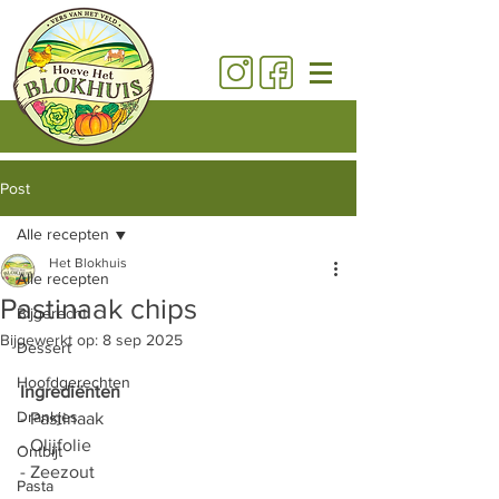
Post
Alle recepten
Het Blokhuis
Alle recepten
Pastinaak chips
Bijgerecht
Bijgewerkt op:
8 sep 2025
Dessert
Hoofdgerechten
Ingrediënten 
Drankjes
- Pastinaak 
- Olijfolie 
Ontbijt
- Zeezout 
Pasta