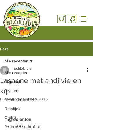
Post
Alle recepten
hetblokhuis
Alle recepten
Lasagne met andijvie en
Bijgerecht
kip
Dessert
Bijgewerkt op:
8 sep 2025
Hoofdgerechten
Drankjes
Ontbijt
Ingrediënten:
500 g kipfilet
Pasta