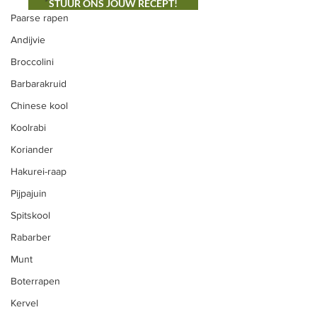
STUUR ONS JOUW RECEPT!
Paarse rapen
Andijvie
Broccolini
ONS AANBOD
Barbarakruid
Groenten
Chinese kool
Vlees
Koolrabi
Fruit
Koriander
Snijbloemen
Hakurei-raap
Eieren
Pijpajuin
Zelfoogst
Spitskool
Rabarber
Zelfpluk
Munt
CSA Herk-de-Stad
Boterrapen
Vleespakketten
Kervel
Hoevevlees