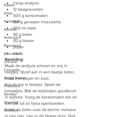
1 krop andijvie
Salade
12 lasagnevellen
Soep
300 g kerstomaten
Aardappel
150 g geraspte mozzarella
500 ml melk
Aardbei
50 g boter
Aubergine
50 g bloem
Bloemkool
peper
zout
Boerenkool
Bereiding:
Chicorei
Maak de andijvie schoon en snij in 
Courgette
reepjes. Stoof aan in een beetje boter, 
Droge bonen
kruid met peper en zout.
Snij de kip in blokjes. Spoel de 
Framboos
tomaatjes. Bak de kipblokjes goudbruin 
Gember
in olijfolie. Voeg de kerstomaten toe en 
Groenlof
roerbak tot ze bijna openbarsten. 
Smelt de boter voor de becha- melsaus 
Knoflook
in een pan, roer er de bloem door. Giet 