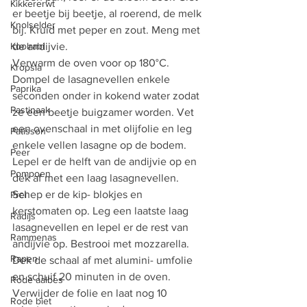
Kikkererwt
er beetje bij beetje, al roerend, de melk 
Knolselder
bij. Kruid met peper en zout. Meng met 
Koolrabi
de andijvie. 
Verwarm de oven voor op 180°C. 
Kropsla
Dompel de lasagnevellen enkele 
Paprika
seconden onder in kokend water zodat 
Pastinaak
ze een beetje buigzamer worden. Vet 
een ovenschaal in met olijfolie en leg 
Patisson
enkele vellen lasagne op de bodem. 
Peer
Lepel er de helft van de andijvie op en 
Pompoen
dek af met een laag lasagnevellen. 
Schep er de kip- blokjes en 
Prei
kerstomaten op. Leg een laatste laag 
Radijs
lasagnevellen en lepel er de rest van 
Rammenas
andijvie op. Bestrooi met mozzarella.
Rapen
Dek de schaal af met alumini- umfolie 
en schuif 20 minuten in de oven. 
Rode aalbes
Verwijder de folie en laat nog 10 
Rode biet