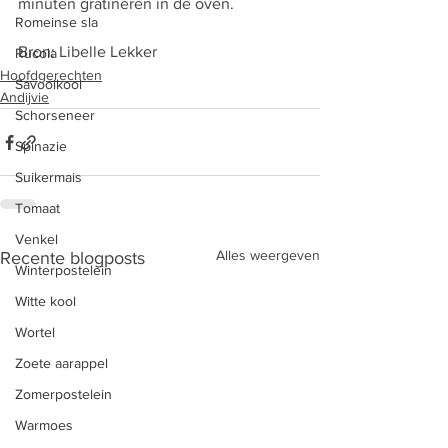
minuten gratineren in de oven. 
Romeinse sla
Bron: Libelle Lekker
Rucola
Hoofdgerechten
Savooikool
Andijvie
Schorseneer
Spinazie
Suikermais
Tomaat
Venkel
Alles weergeven
Recente blogposts
Winterpostelein
Witte kool
Wortel
Zoete aarappel
Zomerpostelein
Warmoes