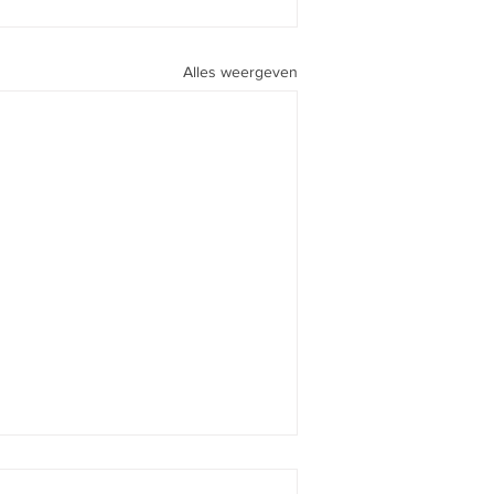
Alles weergeven
Rode biet met geitenkaas en