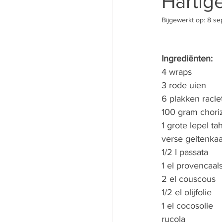
Hartig
Bijgewerkt op:
8 se
Ingrediënten: 
4 wraps 
3 rode uien 
6 plakken racle
100 gram chori
1 grote lepel tah
verse geitenkaa
1/2 l passata 
1 el provencaal
2 el couscous 
1/2 el olijfolie 
1 el cocosolie 
rucola 