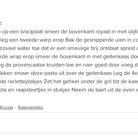
: 
 op een (vla-)plaat smeer de bovenkant royaal in met olijf
 leg een tweede warp erop Bak de gesnipperde uien in co
zoveel water toe dat er een smeuiige brij ontstaat spreid d
rde wrap erop smeer de bovenkant in met geitenkaas doe
oeg de provencaalse kruiden toe en roer goed door voeg 
dikken smeer deze pasta uit over de geitenkaas Leg de 4
e racletteplakjes Zet het geheel onder de gril tot de kaa
ola en raapsteeltjes in stukjes Neem de taart uit de oven 
Rucola
Raapsteeltjes