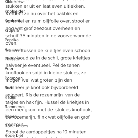
Kikkererwt
stukken er uit en laat even uitlekken. 
Knolselder
Verdeel ze nu over het bakblik en 
Koolrabi
sprenkel er  ruim olijfolie over, strooi er 
nog wat grof zeezout overheen en 
Kropsla
schuif 35 minuten in de voorverwarmde 
Paprika
oven.
Pastinaak
Boen intussen de krieltjes even schoon 
maar houd ze in de schil, grote krieltjes 
Patisson
halveer je eventueel. Pel de tenen 
Peer
knoflook en snijd in kleine stukjes, ze 
Pompoen
mogen wel wat groter  zijn dan 
wanneer je knoflook bijvoorbeeld 
Prei
snippert. Ris de rozemarijn  van de 
Radijs
takjes en hak fijn. Hussel de krieltjes in 
Rammenas
een mengkom met de  stukjes knoflook, 
Rapen
de rozemarijn, flink wat olijfolie en grof 
zeezout.
Rode aalbes
Strooi de aardappeltjes na 10 minuten 
Rode biet