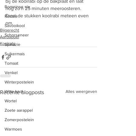
bij de koolrabi op de bakplaat en laat 
Romeinse sla
nog zo'n 25 minuten meeroosteren. 
Draai de stukken koolrabi meteen even 
Rucola
om.
Savooikool
Bijgerecht
Schorseneer
Aardappel
Koolrabi
Spinazie
Suikermais
Tomaat
Venkel
Winterpostelein
Witte kool
Alles weergeven
Recente blogposts
Wortel
Zoete aarappel
Zomerpostelein
Warmoes