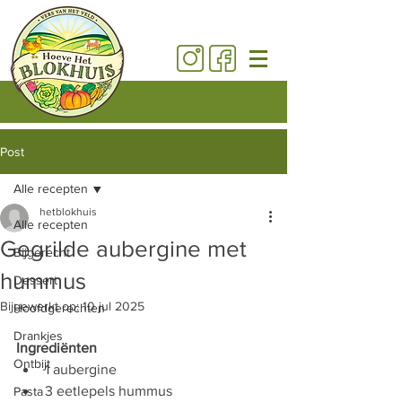
Post
Alle recepten
hetblokhuis
Alle recepten
Gegrilde aubergine met
Bijgerecht
hummus
Dessert
Bijgewerkt op:
10 jul 2025
Hoofdgerechten
Drankjes
Ingrediënten
Ontbijt
1 aubergine
3 eetlepels hummus
Pasta