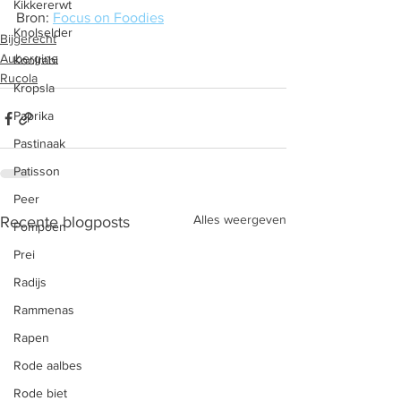
Kikkererwt
Bron: 
Focus on Foodies
Knolselder
Bijgerecht
Aubergine
Koolrabi
Rucola
Kropsla
Paprika
Pastinaak
Patisson
Peer
Alles weergeven
Recente blogposts
Pompoen
Prei
Radijs
Rammenas
Rapen
Rode aalbes
Rode biet