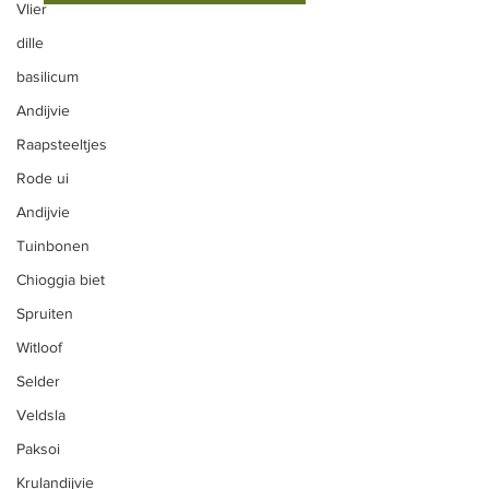
Vlier
dille
basilicum
ONS AANBOD
Andijvie
Groenten
Raapsteeltjes
Vlees
Rode ui
Fruit
Andijvie
Snijbloemen
Tuinbonen
Eieren
Chioggia biet
Spruiten
Zelfoogst
Witloof
Zelfpluk
Selder
CSA Herk-de-Stad
Veldsla
Vleespakketten
Paksoi
Hoevevlees
Krulandijvie