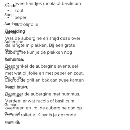
twee handjes rucola of basilicum
Salade
zout
Soep
peper
Aardappel
evt. olijfolie
Bereiding
Aardbei
Was de aubergine en snijd deze over 
Aubergine
de lengte in plakken. Bij een grote 
Bloemkool
aubergine kun je de plakken nog 
halveren.
Boerenkool
Besprenkel de aubergine eventueel 
Chicorei
met wat olijfolie en met peper en zout. 
Courgette
Leg op de grill en bak aan twee kanten 
Droge bonen
mooi bruin.
Besmeer de aubergine met hummus. 
Framboos
Verdeel er wat rucola of basilicum 
Gember
overheen en  rol de aubergine dan op 
Groenlof
tot een rolletje. Klaar is je gezonde 
snack!
Knoflook