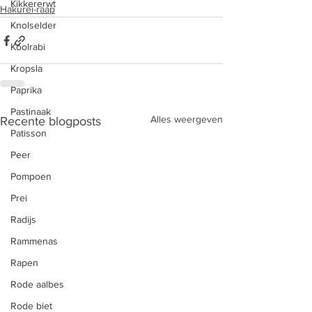
Kikkererwt
Hakurei-raap
Knolselder
Koolrabi
Kropsla
Paprika
Pastinaak
Alles weergeven
Recente blogposts
Patisson
Peer
Pompoen
Prei
Radijs
Rammenas
Rapen
Rode aalbes
Rode biet