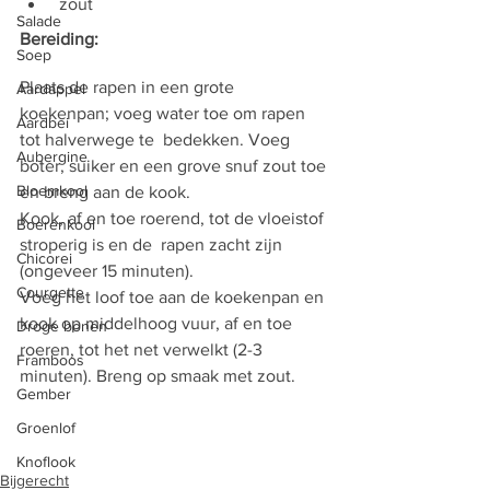
 zout
Salade
Bereiding:
Soep
Plaats de rapen in een grote 
Aardappel
koekenpan; voeg water toe om rapen 
Aardbei
tot halverwege te  bedekken. Voeg 
Aubergine
boter, suiker en een grove snuf zout toe 
Bloemkool
en breng aan de kook. 
Kook, af en toe roerend, tot de vloeistof 
Boerenkool
stroperig is en de  rapen zacht zijn 
Chicorei
(ongeveer 15 minuten). 
Courgette
Voeg het loof toe aan de koekenpan en 
kook op middelhoog vuur, af en toe 
Droge bonen
roeren, tot het net verwelkt (2-3 
Framboos
minuten). Breng op smaak met zout.
Gember
Groenlof
Knoflook
Bijgerecht