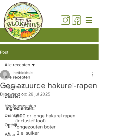
Post
Alle recepten
hetblokhuis
Alle recepten
Geglazuurde hakurei-rapen
Bijgerecht
Bijgewerkt op:
28 jul 2025
Dessert
Hoofdgerechten
Ingrediënten:
Drankjes
 500 gr jonge hakurei rapen 
(inclusief loof)
Ontbijt
 ongezouten boter
 2 el suiker
Pasta