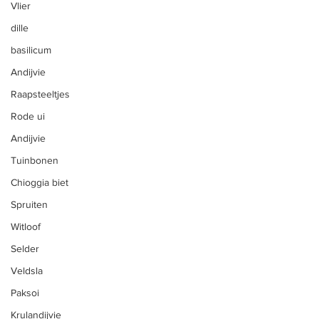
ONS AANBOD
Vlier
Groenten
dille
basilicum
Vlees
Andijvie
Fruit
Raapsteeltjes
Snijbloemen
Rode ui
Eieren
Andijvie
Zelfoogst
Tuinbonen
Zelfpluk
Chioggia biet
Spruiten
CSA Herk-de-Stad
Witloof
Vleespakketten
Selder
Hoevevlees
Veldsla
Biologische groenten
Paksoi
Fruitpakket
Krulandijvie