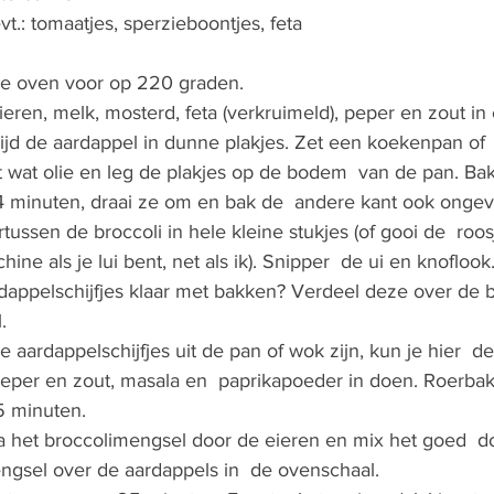
t.: tomaatjes, sperzieboontjes, feta
e oven voor op 220 graden.
eren, melk, mosterd, feta (verkruimeld), peper en zout in
nijd de aardappel in dunne plakjes. Zet een koekenpan o
t wat olie en leg de plakjes op de bodem  van de pan. Bak
 minuten, draai ze om en bak de  andere kant ook ongev
tussen de broccoli in hele kleine stukjes (of gooi de  roos
ne als je lui bent, net als ik). Snipper  de ui en knoflook
rdappelschijfjes klaar met bakken? Verdeel deze over de
.
aardappelschijfjes uit de pan of wok zijn, kun je hier  de b
peper en zout, masala en  paprikapoeder in doen. Roerbak
 minuten. 
a het broccolimengsel door de eieren en mix het goed  doo
ngsel over de aardappels in  de ovenschaal.