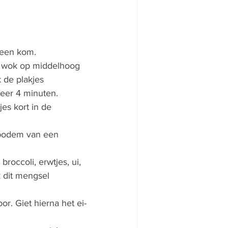
 een kom.
f  wok op middelhoog 
 de plakjes 
eer 4 minuten.
jes kort in de 
.
 bodem van een 
roccoli, erwtjes, ui, 
 dit mengsel 
r. Giet hierna het ei-