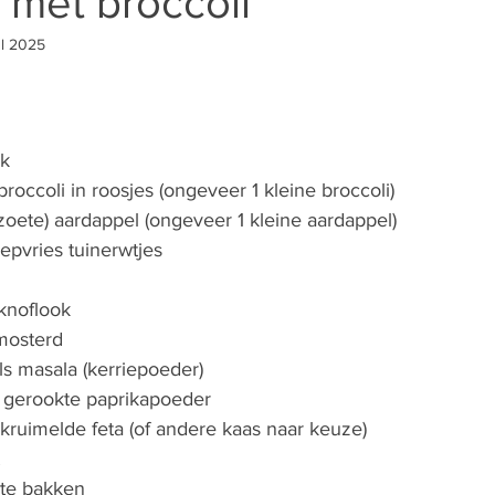
a met broccoli
ul 2025
lk
occoli in roosjes (ongeveer 1 kleine broccoli)
zoete) aardappel (ongeveer 1 kleine aardappel)
epvries tuinerwtjes
 knoflook
 mosterd
ls masala (kerriepoeder)
l gerookte paprikapoeder
kruimelde feta (of andere kaas naar keuze)
 te bakken