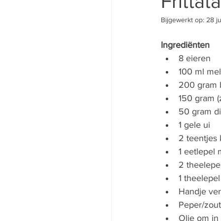
Frittat
Bijgewerkt op:
28 j
Ingrediënten
8 eieren
100 ml me
200 gram br
150 gram (
50 gram di
1 gele ui
2 teentjes
1 eetlepel
2 theelepe
1 theelepe
Handje ver
Peper/zout
Olie om in