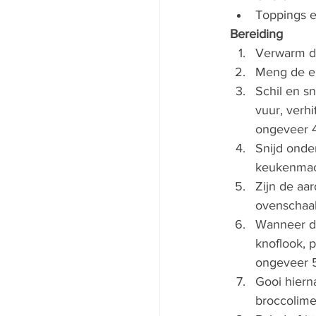
Toppings ev
Bereiding
Verwarm d
Meng de ei
Schil en s
vuur, verhi
ongeveer 4
Snijd onder
keukenmachi
Zijn de aa
ovenschaal
Wanneer de 
knoflook, 
ongeveer 5
Gooi hiern
broccolime