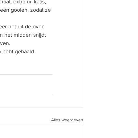
aat, extra ui, kaas, 
heen gooien, zodat ze 
eer het uit de oven 
 het midden snijdt 
oven.
n hebt gehaald.
Alles weergeven