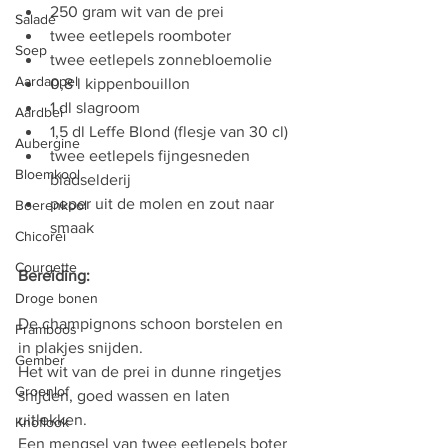
250 gram wit van de prei
Salade
twee eetlepels roomboter
Soep
twee eetlepels zonnebloemolie
Aardappel
0,8 l kippenbouillon
1 dl slagroom
Aardbei
1,5 dl Leffe Blond (flesje van 30 cl)
Aubergine
twee eetlepels fijngesneden 
Bloemkool
bladselderij
peper uit de molen en zout naar 
Boerenkool
smaak
Chicorei
Courgette
Bereiding:
Droge bonen
De champignons schoon borstelen en 
Framboos
in plakjes snijden. 
Gember
Het wit van de prei in dunne ringetjes 
Groenlof
snijden, goed wassen en laten 
uitlekken. 
Knoflook
Een mengsel van twee eetlepels boter 