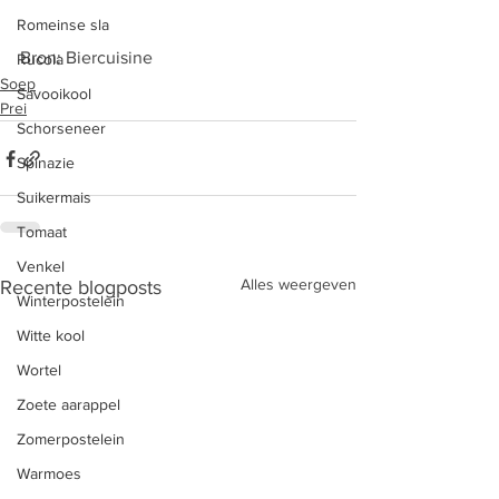
Romeinse sla
Bron: Biercuisine
Rucola
Soep
Savooikool
Prei
Schorseneer
Spinazie
Suikermais
Tomaat
Venkel
Alles weergeven
Recente blogposts
Winterpostelein
Witte kool
Wortel
Zoete aarappel
Zomerpostelein
Warmoes