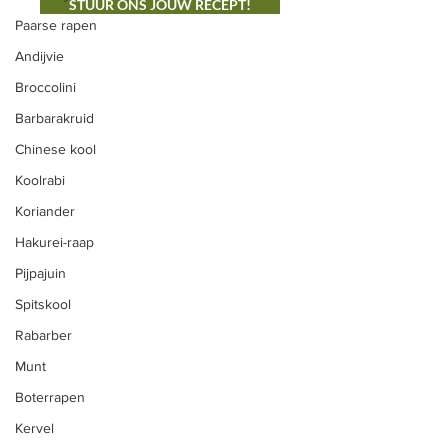
STUUR ONS JOUW RECEPT!
Paarse rapen
Andijvie
Broccolini
ONS AANBOD
Barbarakruid
Groenten
Chinese kool
Vlees
Koolrabi
Fruit
Koriander
Snijbloemen
Hakurei-raap
Eieren
Pijpajuin
Zelfoogst
Spitskool
Rabarber
Zelfpluk
Munt
CSA Herk-de-Stad
Boterrapen
Vleespakketten
Kervel
Hoevevlees