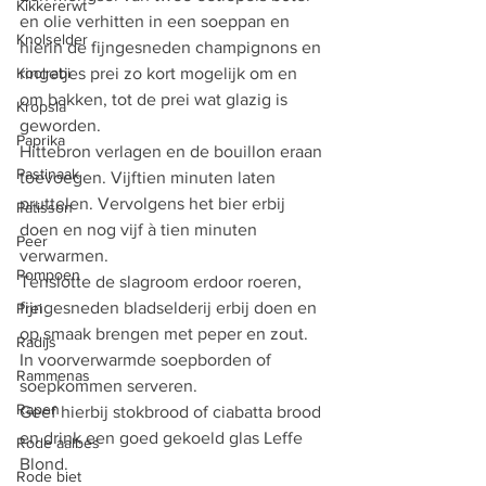
Kikkererwt
en olie verhitten in een soeppan en 
Knolselder
hierin de fijngesneden champignons en 
Koolrabi
ringetjes prei zo kort mogelijk om en 
om bakken, tot de prei wat glazig is 
Kropsla
geworden. 
Paprika
Hittebron verlagen en de bouillon eraan 
Pastinaak
toevoegen. Vijftien minuten laten 
pruttelen. Vervolgens het bier erbij 
Patisson
doen en nog vijf à tien minuten 
Peer
verwarmen. 
Pompoen
Tenslotte de slagroom erdoor roeren, 
fijngesneden bladselderij erbij doen en 
Prei
op smaak brengen met peper en zout. 
Radijs
In voorverwarmde soepborden of 
Rammenas
soepkommen serveren. 
Rapen
Geef hierbij stokbrood of ciabatta brood 
en drink een goed gekoeld glas Leffe 
Rode aalbes
Blond.
Rode biet