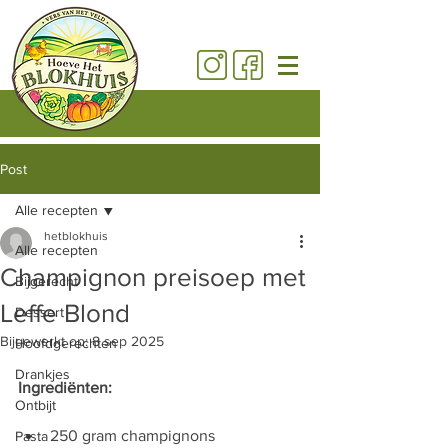
Post
Alle recepten
hetblokhuis
Alle recepten
Champignon preisoep met
Bijgerecht
Leffe Blond
Dessert
Bijgewerkt op:
8 sep 2025
Hoofdgerechten
Drankjes
Ingrediënten:
Ontbijt
250 gram champignons
Pasta