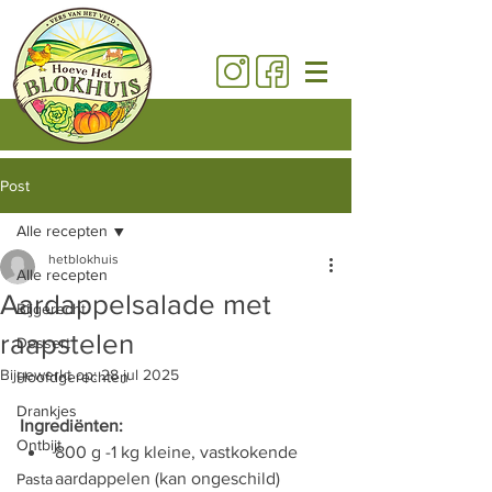
Post
Alle recepten
hetblokhuis
Alle recepten
Aardappelsalade met
Bijgerecht
raapstelen
Dessert
Bijgewerkt op:
28 jul 2025
Hoofdgerechten
Drankjes
Ingrediënten:
Ontbijt
800 g -1 kg kleine, vastkokende 
aardappelen (kan ongeschild)
Pasta