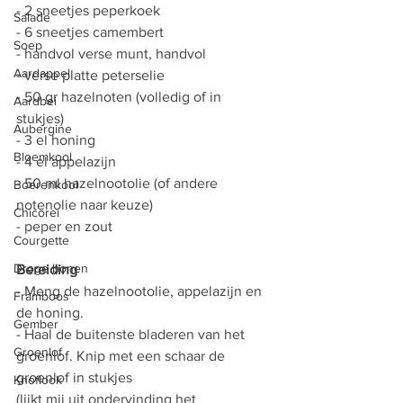
- 2 sneetjes peperkoek
Salade
- 6 sneetjes camembert
Soep
- handvol verse munt, handvol 
Aardappel
- verse platte peterselie
- 50 gr hazelnoten (volledig of in 
Aardbei
stukjes)
Aubergine
- 3 el honing
Bloemkool
- 4 el appelazijn
- 50 ml hazelnootolie (of andere 
Boerenkool
notenolie naar keuze)
Chicorei
- peper en zout
Courgette
Droge bonen
Bereiding 
- Meng de hazelnootolie, appelazijn en 
Framboos
de honing.
Gember
- Haal de buitenste bladeren van het 
Groenlof
groenlof. Knip met een schaar de 
groenlof in stukjes
Knoflook
(lijkt mij uit ondervinding het 