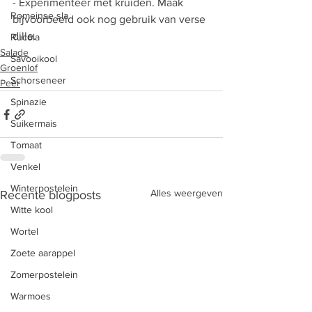
- Experimenteer met kruiden. Maak 
Romeinse sla
bijvoorbeeld ook nog gebruik van verse 
dille.
Rucola
Salade
Savooikool
Groenlof
Schorseneer
Peer
Spinazie
Suikermais
Tomaat
Venkel
Winterpostelein
Alles weergeven
Recente blogposts
Witte kool
Wortel
Zoete aarappel
Zomerpostelein
Warmoes