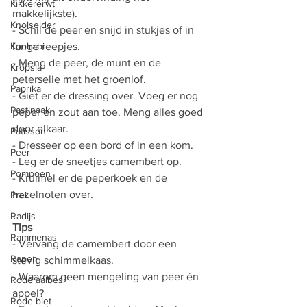
Kikkererwt
makkelijkste).
Knolselder
- Schil de peer en snijd in stukjes of in 
Koolrabi
lange reepjes.
- Meng de peer, de munt en de 
Kropsla
peterselie met het groenlof.
Paprika
- Giet er de dressing over. Voeg er nog 
Pastinaak
peper en zout aan toe. Meng alles goed 
door elkaar.
Patisson
- Dresseer op een bord of in een kom.
Peer
- Leg er de sneetjes camembert op.
Pompoen
- Kruimel er de peperkoek en de 
hazelnoten over.
Prei
Radijs
Tips 
Rammenas
- Vervang de camembert door een 
Rapen
stevig schimmelkaas.
- Waarom geen mengeling van peer én 
Rode aalbes
appel?
Rode biet