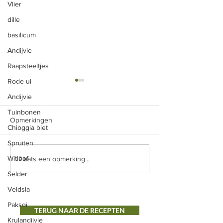
Vlier
dille
basilicum
Andijvie
Raapsteeltjes
Rode ui
Rode biet met geitenkaas
Salade liégeoise
en gemengde sla
Andijvie
Ingrediënten 500 
Tuinbonen
Ingrediënten: -2 rode bieten
prinsessenbonen 4
Opmerkingen
-250gr geitenkaas -
Chioggia biet
200 g spek 2 sjalot
balsamicoazijn - gemengde
handje bonenkruid 
Spruiten
sla Bereiding: Was de bieten
rodewijnazijn zwar
Witloof
Plaats een opmerking...
goed, je hoeft ze niet te...
de...
Selder
Veldsla
Paksoi
TERUG NAAR DE RECEPTEN
Krulandijvie