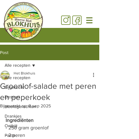
Post
Alle recepten
Het Blokhuis
Alle recepten
Groenlof-salade met peren
Bijgerecht
en peperkoek
Dessert
Bijgewerkt op:
8 sep 2025
Hoofdgerechten
Drankjes
Ingrediënten 
Ontbijt
- 250 gram groenlof 
- 2 peren 
Pasta