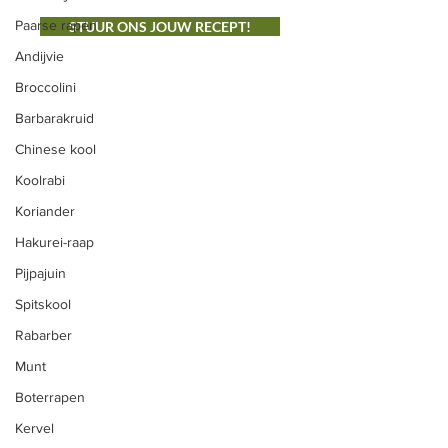
Paarse rapen
STUUR ONS JOUW RECEPT!
Andijvie
Broccolini
ONS AANBOD
Barbarakruid
Groenten
Chinese kool
Vlees
Koolrabi
Koriander
Fruit
Hakurei-raap
Snijbloemen
Pijpajuin
Eieren
Spitskool
Zelfoogst
Rabarber
Zelfpluk
Munt
CSA Herk-de-Stad
Boterrapen
Kervel
Vleespakketten