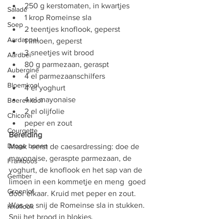
250 g kerstomaten, in kwartjes
Salade
1 krop Romeinse sla
Soep
2 teentjes knoflook, geperst
Aardappel
1 limoen, geperst
3 sneetjes wit brood
Aardbei
80 g parmezaan, geraspt
Aubergine
4 el parmezaanschilfers
Bloemkool
4 el yoghurt
4 el mayonaise
Boerenkool
2 el olijfolie
Chicorei
peper en zout
Courgette
Bereiding
Droge bonen
Maak  eerst de caesardressing: doe de 
mayonaise, geraspte parmezaan, de  
Framboos
yoghurt, de knoflook en het sap van de 
Gember
limoen in een kommetje en meng  goed 
Groenlof
door elkaar. Kruid met peper en zout.
Was en snij de Romeinse sla in stukken. 
Knoflook
Snij het brood in blokjes.