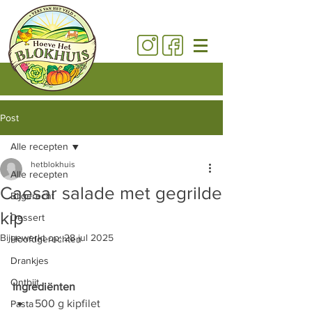
Post
Alle recepten
hetblokhuis
Alle recepten
Caesar salade met gegrilde
Bijgerecht
kip
Dessert
Bijgewerkt op:
28 jul 2025
Hoofdgerechten
Drankjes
Ontbijt
Ingrediënten
500 g kipfilet
Pasta