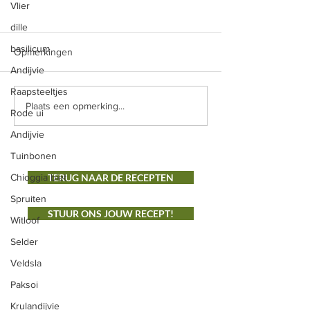
Rode biet met geitenkaas
Salade liégeoise
Vlier
en gemengde sla
dille
Ingrediënten 500 
Ingrediënten: -2 rode bieten
prinsessenbonen 4
basilicum
Opmerkingen
-250gr geitenkaas -
200 g spek 2 sjalot
Andijvie
balsamicoazijn - gemengde
handje bonenkruid 
Raapsteeltjes
sla Bereiding: Was de bieten
rodewijnazijn zwar
Plaats een opmerking...
goed, je hoeft ze niet te...
Rode ui
de...
Andijvie
Tuinbonen
Chioggia biet
TERUG NAAR DE RECEPTEN
Spruiten
STUUR ONS JOUW RECEPT!
Witloof
Selder
Veldsla
ONS AANBOD
Paksoi
Groenten
Krulandijvie