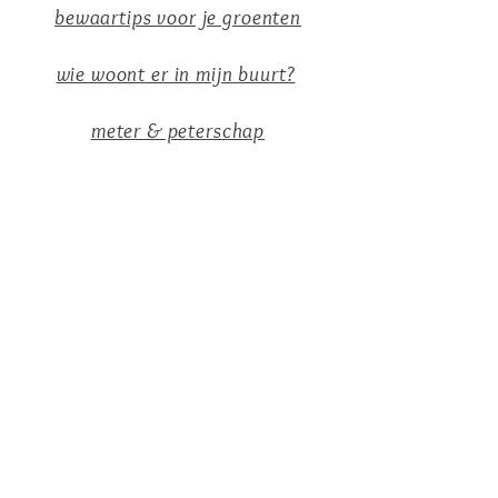
bewaartips voor je groenten
wie woont er in mijn buurt?
meter & peterschap
ONS AANBOD
Groenten
Vlees
Fruit
Snijbloemen
Eieren