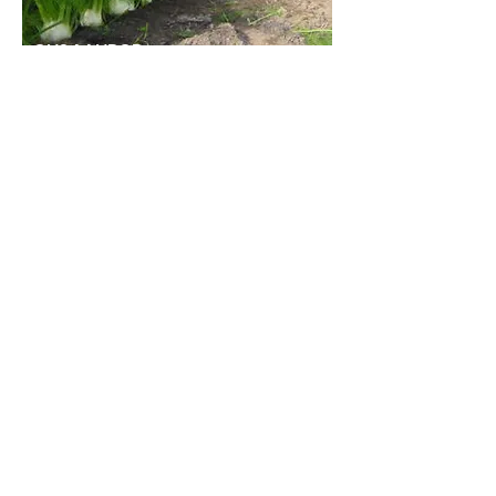
ONS AANBOD
Groenten
Vlees
Fruit
Snijbloemen
Eieren
Zelfoogst
Zelfpluk
CSA Herk-de-Stad
Vleespakketten
Hoevevlees
Biologische groenten