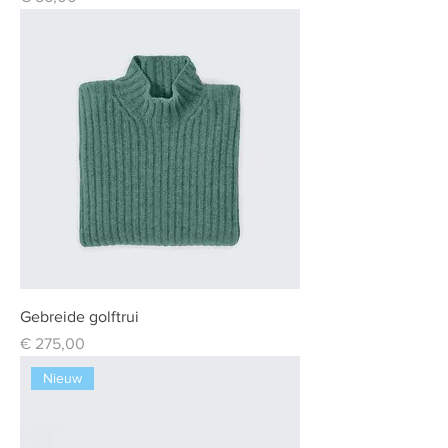
Gebreide golftrui
Prijs
€ 275,00
Nieuw