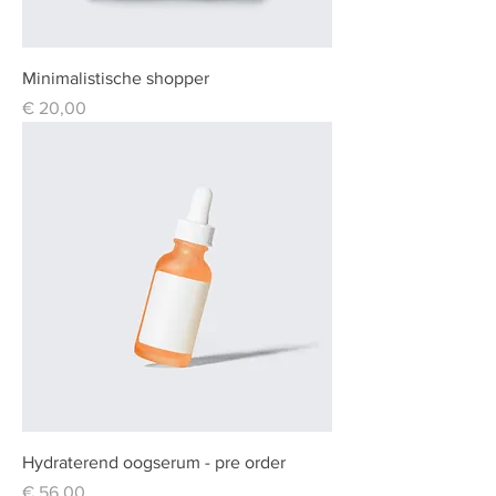
Minimalistische shopper
Prijs
€ 20,00
Hydraterend oogserum - pre order
Prijs
€ 56,00