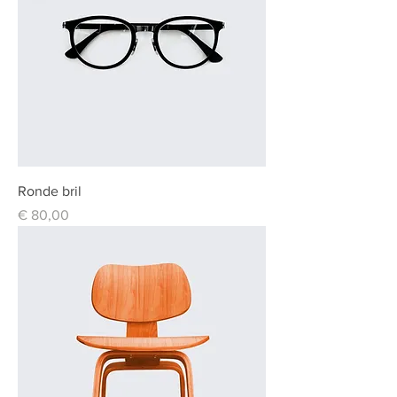
Ronde bril
Prijs
€ 80,00