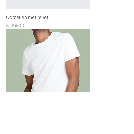
Oorbellen met reliëf
Prijs
€ 269,00
T-shirt met ronde hals
Prijs
€ 120,00