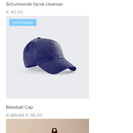
Schuimende facial cleanser
Prijs
€ 40,00
Uitverkoop
Baseball Cap
Normale prijs
Verkoopprijs
€ 129,00
€ 68,00