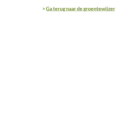
>
Ga terug naar de groentewijzer
ONS AANBOD
ONZ
Wie 
Groenten
Blijf
Vlees
hoog
Fruit
Snijbloemen
Eieren
INSP
Smak
Zelfoogst
Groe
Zelfpluk
Fruit
CSA Herk-de-Stad
Vleespakketten
Hoevevlees