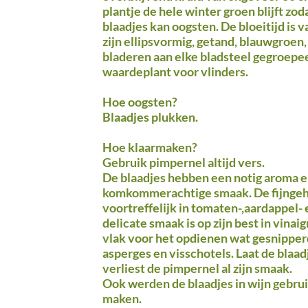
plantje de hele winter groen blijft zod
blaadjes kan oogsten. De bloeitijd is va
zijn ellipsvormig, getand, blauwgroen,
bladeren aan elke bladsteel gegroepee
waardeplant voor vlinders.
Hoe oogsten?
Blaadjes plukken.
Hoe klaarmaken?
Gebruik pimpernel altijd vers.
De blaadjes hebben een notig aroma en
komkommerachtige smaak. De fijngeh
voortreffelijk in tomaten-,aardappel
delicate smaak is op zijn best in vinai
vlak voor het opdienen wat gesnippe
asperges en visschotels. Laat de blaa
verliest de pimpernel al zijn smaak.
Ook werden de blaadjes in wijn gebrui
maken.