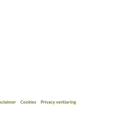
CSA Boerderij
Hoeve het Blokhuis
Herkkantstraat, tegenover nr 31
B-3540 Herk-de-Stad
Limburg
info@hoevehetblokhuis.be
sclaimer
Cookies
Privacy verklaring