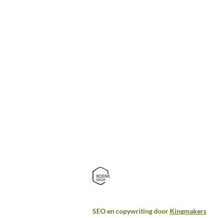
Biologische groenten
Fruitpakket
Vlees kopen bij de
boer
Groenten kopen bij
de boer
Hoevewinkel
SEO en copywriting door
Kingmakers