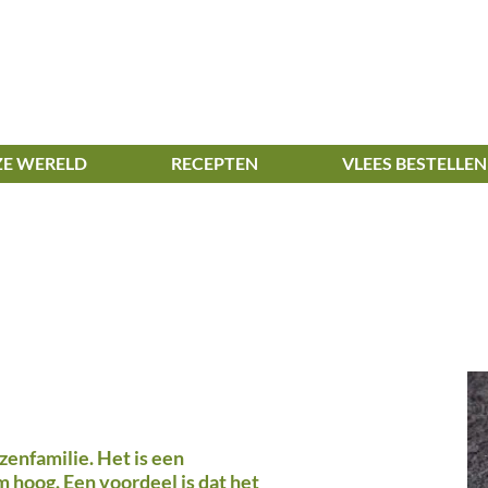
E WERELD
RECEPTEN
VLEES BESTELLEN
zenfamilie. Het is een
 hoog. Een voordeel is dat het