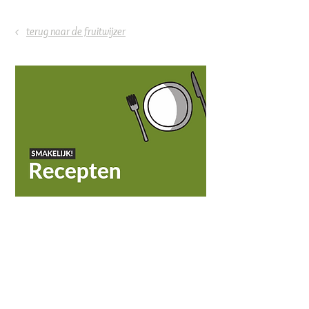
<
terug naar de fruitwijzer
ONS AANBOD
Groenten
Vlees