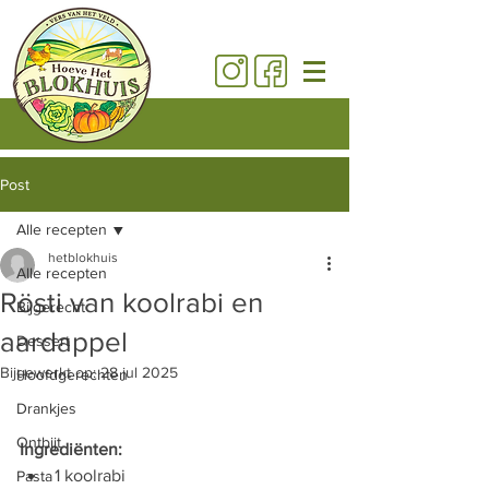
Post
Alle recepten
hetblokhuis
Alle recepten
Rösti van koolrabi en
Bijgerecht
aardappel
Dessert
Bijgewerkt op:
28 jul 2025
Hoofdgerechten
Drankjes
Ontbijt
Ingrediënten:
1 koolrabi
Pasta