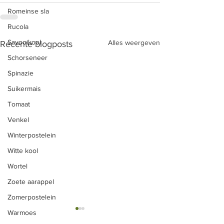
Romeinse sla
Rucola
Savooikool
Alles weergeven
Recente blogposts
Schorseneer
Spinazie
Suikermais
Tomaat
Venkel
Winterpostelein
Witte kool
Wortel
Zoete aarappel
Zomerpostelein
Warmoes
Rode biet met appel en
Chips van (rode) 