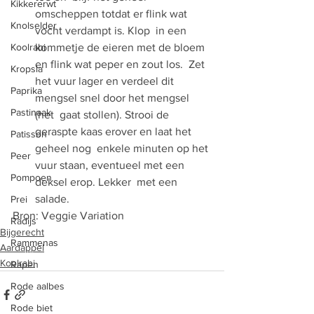
Kikkererwt
omscheppen totdat er flink wat 
Knolselder
vocht verdampt is. Klop  in een 
Koolrabi
kommetje de eieren met de bloem 
en flink wat peper en zout los.  Zet 
Kropsla
het vuur lager en verdeel dit 
Paprika
mengsel snel door het mengsel 
Pastinaak
(het  gaat stollen). Strooi de 
geraspte kaas erover en laat het 
Patisson
geheel nog  enkele minuten op het 
Peer
vuur staan, eventueel met een 
Pompoen
deksel erop. Lekker  met een 
salade.
Prei
Bron: Veggie Variation
Radijs
Bijgerecht
Rammenas
Aardappel
Koolrabi
Rapen
Rode aalbes
Rode biet