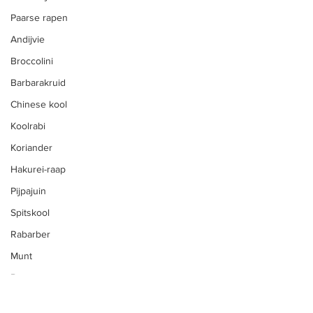
Fruit
Paarse rapen
Andijvie
Snijbloemen
Broccolini
Eieren
Barbarakruid
Zelfoogst
Chinese kool
Zelfpluk
Koolrabi
CSA Herk-de-Stad
Koriander
Vleespakketten
Hakurei-raap
Pijpajuin
Hoevevlees
Spitskool
Biologische groenten
Rabarber
Fruitpakket
Munt
Vlees kopen bij de boer
Boterrapen
Groenten kopen bij de boer
Kervel