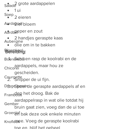
2 grote aardappelen
Salade
1 ui
Soep
2 eieren
Aardappel
2 el bloem
peper en zout
Aardbei
2 handjes geraspte kaas
Aubergine
olie om in te bakken
Bloemkool
Bereiding:
Schil en rasp de koolrabi en de 
Boerenkool
aardappels, maar hou ze 
Chicorei
gescheiden.
Courgette
Snipper de ui fijn.
Droge bonen
Spoel de geraspte aardappels af en 
dep het droog. Bak de  
Framboos
aardappelrasp in wat olie totdat hij 
Gember
bruin gaat zien, voeg dan de ui toe  
Groenlof
en bak deze ook enkele minuten 
mee. Voeg de geraspte koolrabi 
Knoflook
toe en  blijf het geheel 